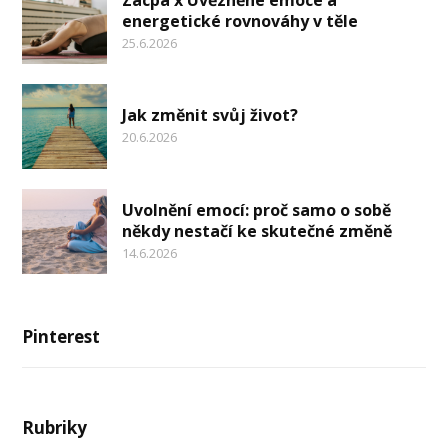
Zácpa x Uvězněné emoce a
energetické rovnováhy v těle
25.6.2026
Jak změnit svůj život?
20.6.2026
Uvolnění emocí: proč samo o sobě
někdy nestačí ke skutečné změně
14.6.2026
Pinterest
Rubriky