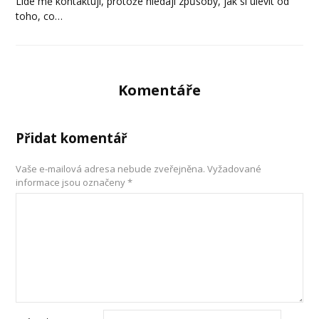
Lidé mě kontaktují, protože hledají způsoby, jak si ulevit od
toho, co…
Komentáře
Přidat komentář
Vaše e-mailová adresa nebude zveřejněna.
Vyžadované
informace jsou označeny
*