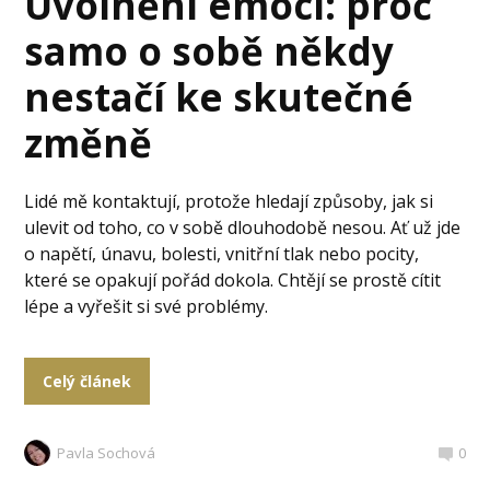
Uvolnění emocí: proč
samo o sobě někdy
nestačí ke skutečné
změně
Lidé mě kontaktují, protože hledají způsoby, jak si
ulevit od toho, co v sobě dlouhodobě nesou. Ať už jde
o napětí, únavu, bolesti, vnitřní tlak nebo pocity,
které se opakují pořád dokola. Chtějí se prostě cítit
lépe a vyřešit si své problémy.
Celý článek
Pavla Sochová
0