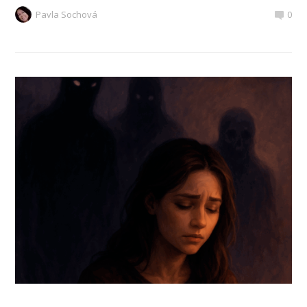
Pavla Sochová
0