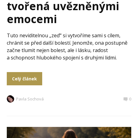
tvořená uvězněnými
emocemi
Tuto neviditelnou „zeď“ si vytvoříme sami s cílem,
chránit se před další bolestí. Jenomže, ona postupně
začne tlumit nejen bolest, ale i lásku, radost
a schopnost hlubokého spojení s druhými lidmi.
Celý článek
Pavla Sochová
0