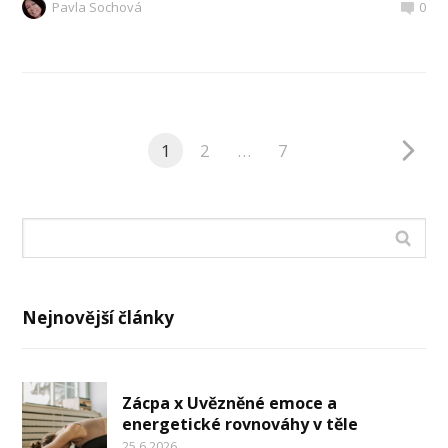
Pavla Sochová
0
1
2
…
7
Nejnovější články
Zácpa x Uvězněné emoce a
energetické rovnováhy v těle
25.6.2026