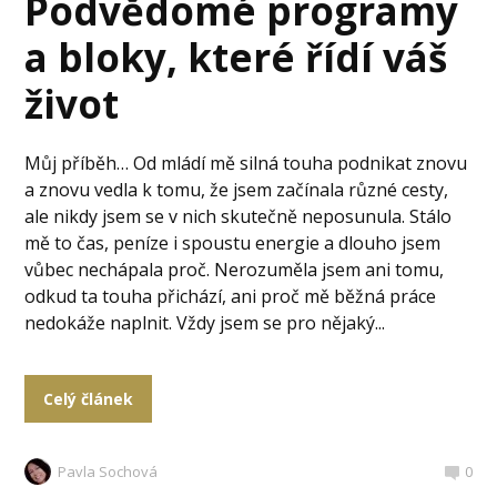
Podvědomé programy
a bloky, které řídí váš
život
Můj příběh… Od mládí mě silná touha podnikat znovu
a znovu vedla k tomu, že jsem začínala různé cesty,
ale nikdy jsem se v nich skutečně neposunula. Stálo
mě to čas, peníze i spoustu energie a dlouho jsem
vůbec nechápala proč. Nerozuměla jsem ani tomu,
odkud ta touha přichází, ani proč mě běžná práce
nedokáže naplnit. Vždy jsem se pro nějaký...
Celý článek
Pavla Sochová
0