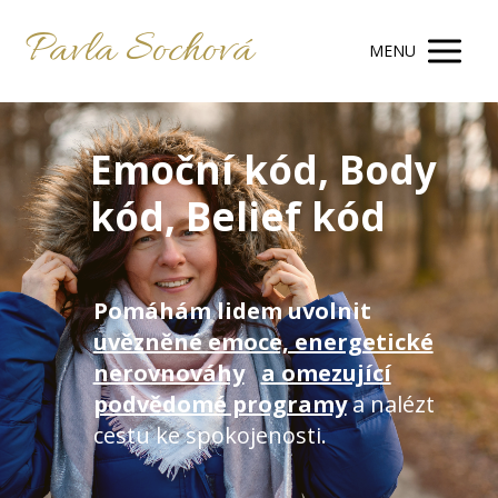
Pavla Sochová
MENU
Emoční kód, Body
kód, Belief kód
Pomáhám lidem uvolnit
uvězněné emoce, energetické
nerovnováhy
a omezující
podvědomé programy
a nalézt
cestu ke spokojenosti.