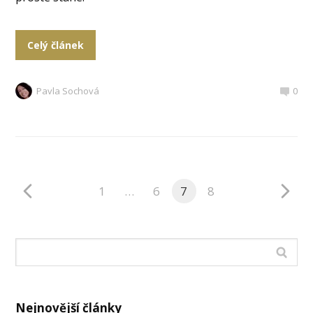
Celý článek
Pavla Sochová
0
1
…
6
7
8
Nejnovější články