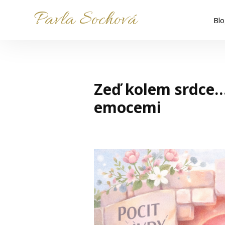
Pavla Sochová
Bl
Zeď kolem srdce
emocemi