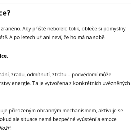
ce?
lo zraněno. Aby příště nebolelo tolik, obleče si pomyslný
létě. A po letech už ani neví, že ho má na sobě.
dce.
mání, zradu, odmítnutí, ztrátu – podvědomí může
stvy energie. Ta je vytvořena z konkrétních uvězněných
eaguje přirozeným obranným mechanismem, aktivuje se
Pokud ale situace nemá bezpečné vyústění a emoce
loží“
.