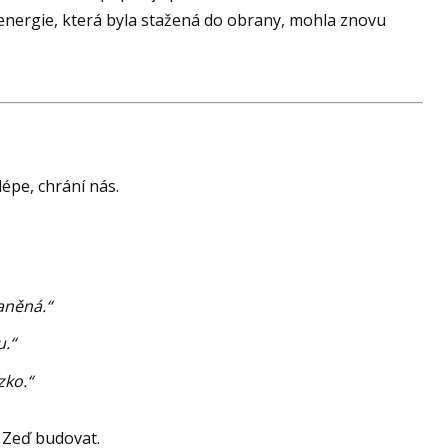
se energie, která byla stažená do obrany, mohla znovu
lépe, chrání nás.
aněná.“
u.“
zko.“
a Zeď budovat.