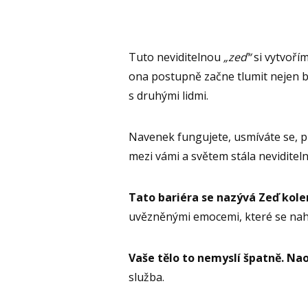
Tuto neviditelnou
„zeď“
si vytvořím
ona postupně začne tlumit nejen bo
s druhými lidmi.
Navenek fungujete, usmíváte se, pln
mezi vámi a světem stála neviditeln
Tato bariéra se nazývá Zeď kole
uvězněnými emocemi, které se nahr
Vaše tělo to nemyslí špatně. Nao
služba.