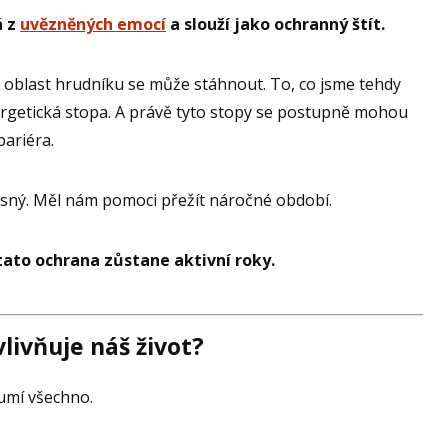
á z
uvězněných emocí
a slouží jako ochranný štít.
 oblast hrudníku se může stáhnout. To, co jsme tehdy
nergetická stopa. A právě tyto stopy se postupně mohou
bariéra.
asný. Měl nám pomoci přežít náročné období.
ato ochrana zůstane aktivní roky.
livňuje náš život?
lumí všechno.