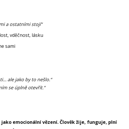
i a ostatními stojí“
ost, vděčnost, lásku
sme sami
ti… ale jako by to nešlo.“
m se úplně otevřít.“
ako emocionální vězení. Člověk žije, funguje, plní