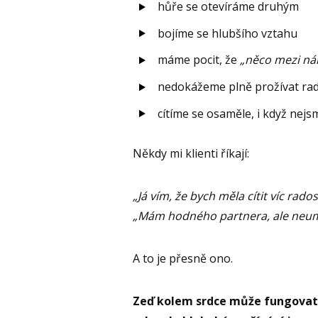
hůře se otevíráme druhým
bojíme se hlubšího vztahu
máme pocit, že
„něco mezi nám
nedokážeme plně prožívat rad
cítíme se osaměle, i když nej
Někdy mi klienti říkají:
„Já vím, že bych měla cítit víc rados
„Mám hodného partnera, ale neumí
A to je přesně ono.
Zeď kolem srdce může fungovat j