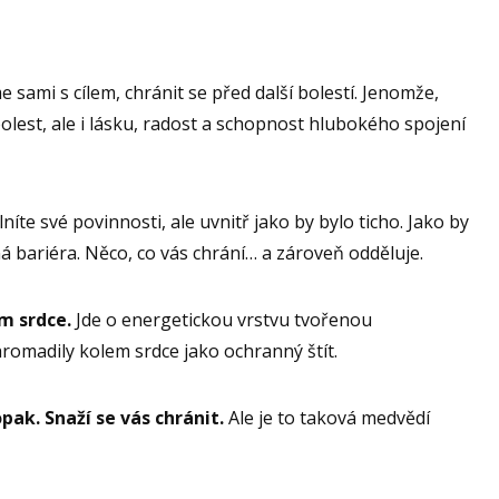
e sami s cílem, chránit se před další bolestí. Jenomže,
lest, ale i lásku, radost a schopnost hlubokého spojení
íte své povinnosti, ale uvnitř jako by bylo ticho. Jako by
á bariéra. Něco, co vás chrání… a zároveň odděluje.
m srdce.
Jde o energetickou vrstvu tvořenou
omadily kolem srdce jako ochranný štít.
pak. Snaží se vás chránit.
Ale je to taková medvědí