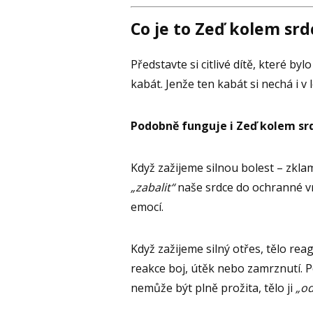
Co je to Zeď kolem srd
Představte si citlivé dítě, které by
kabát. Jenže ten kabát si nechá i v 
Podobně funguje i Zeď kolem sr
Když zažijeme silnou bolest – zkla
„zabalit“
naše srdce do ochranné vr
emocí.
Když zažijeme silný otřes, tělo r
reakce boj, útěk nebo zamrznutí. 
nemůže být plně prožita, tělo ji
„od