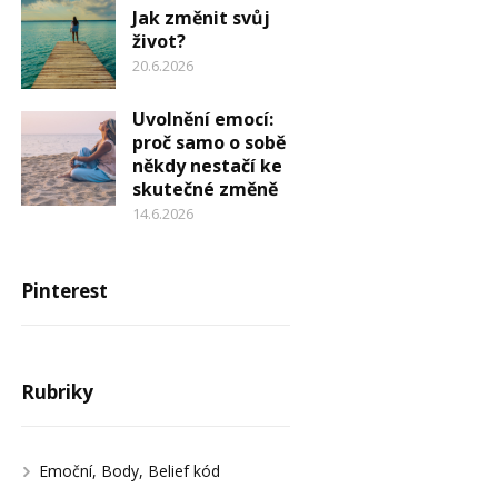
Jak změnit svůj
život?
20.6.2026
Uvolnění emocí:
proč samo o sobě
někdy nestačí ke
skutečné změně
14.6.2026
Pinterest
Rubriky
Emoční, Body, Belief kód