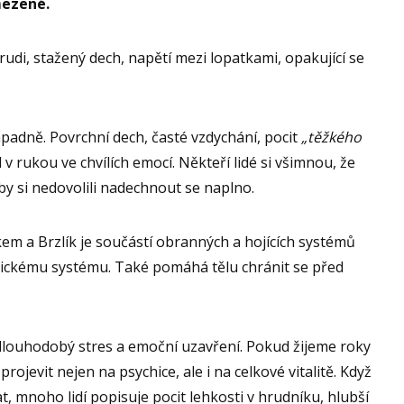
mezené.
hrudi, stažený dech, napětí mezi lopatkami, opakující se
padně. Povrchní dech, časté vzdychání, pocit
„těžkého
v rukou ve chvílích emocí. Někteří lidé si všimnou, že
o by si nedovolili nadechnout se naplno.
kem a Brzlík je součástí obranných a hojících systémů
tickému systému. Také pomáhá tělu chránit se před
na dlouhodobý stres a emoční uzavření. Pokud žijeme roky
ojevit nejen na psychice, ale i na celkové vitalitě. Když
, mnoho lidí popisuje pocit lehkosti v hrudníku, hlubší