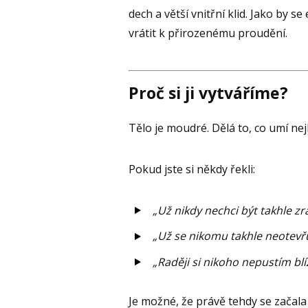
dech a větší vnitřní klid. Jako by 
vrátit k přirozenému proudění.
Proč si ji vytváříme?
Tělo je moudré. Dělá to, co umí nej
Pokud jste si někdy řekli:
„Už nikdy nechci být takhle zr
„Už se nikomu takhle neotevř
„Raději si nikoho nepustím blí
Je možné, že právě tehdy se začal