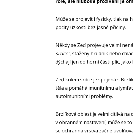
role, ale hluboké prožívání je o
Může se projevit i fyzicky, tlak na 
pocity úzkosti bez jasné příčiny.
Někdy se Zeď projevuje velmi nená
srdce“
, stažený hrudník nebo chlad 
dýchají jen do horní části plic, jak
Zeď kolem srdce je spojená s Brzlí
těla a pomáhá imunitnímu a lymfa
autoimunitními problémy.
Brzlíková oblast je velmi citlivá 
v obranném nastavení, může se to pr
se ochranná vrstva začne uvolňovat