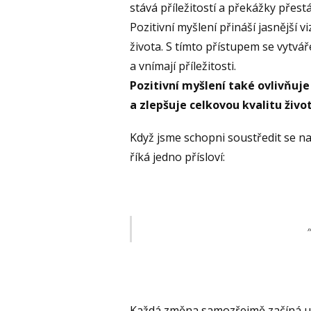
stává příležitostí a překážky pře
Pozitivní myšlení přináší jasnější 
života. S tímto přístupem se vytvá
a vnímají příležitosti.
Pozitivní myšlení také ovlivňuje 
a zlepšuje celkovou kvalitu živo
Když jsme schopni soustředit se na 
říká jedno přísloví:
Každá změna samozřejmě začíná u n