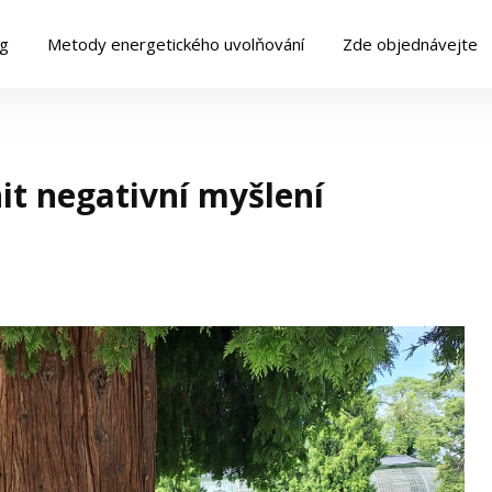
og
Metody energetického uvolňování
Zde objednávejte
it negativní myšlení