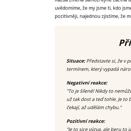
uvědomíme, že my jsme ti, kdo jsm
pozitivněji, najednou zjistíme, že 
Př
Situace:
Představte si, že v p
termínem, který vypadá náročn
Negativní reakce:
"To je šílené! Nikdy to nemů
už tak dost a teď tohle. Je t
čekají, až udělám chybu."
Pozitivní reakce:
"Je to sice výzva, ale beru to