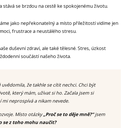
a stává se brzdou na cestě ke spokojenému životu.
e jako nepřekonatelný a místo příležitostí vidíme jen
oci, frustrace a neustálého stresu.
aše duševní zdraví, ale také tělesné. Stres, úzkost
aždodenní součástí našeho života.
 uvědomila, že takhle se cítit nechci. Chci být
otě, který mám, užívat si ho. Začala jsem si
í mi neprospívá a nikam nevede.
ozvoje. Místo otázky
„Proč se to děje mně?“
jsem
o se z toho mohu naučit?