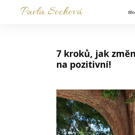
Pavla Sochová
Bl
7 kroků, jak změn
na pozitivní!