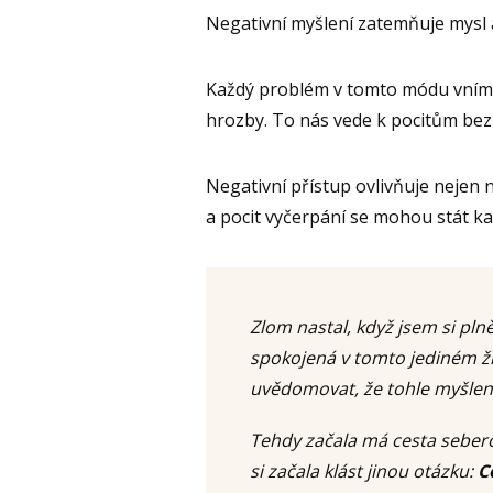
Negativní myšlení zatemňuje mysl 
Každý problém v tomto módu vnímám
hrozby. To nás vede k pocitům bezm
Negativní přístup ovlivňuje nejen n
a pocit vyčerpání se mohou stát k
Zlom nastal, když jsem si plně
spokojená v tomto jediném živ
uvědomovat, že tohle myšlen
Tehdy začala má cesta seber
si začala klást jinou otázku:
C