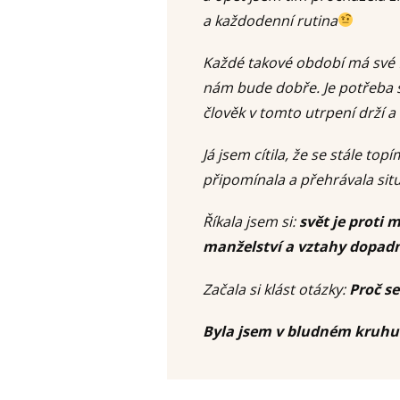
a každodenní rutina
Každé takové období má své
nám bude dobře. Je potřeba s
člověk v tomto utrpení drží a
Já jsem cítila, že se stále top
připomínala a přehrávala situ
Říkala jsem si:
svět je proti 
manželství a vztahy dopadno
Začala si klást otázky:
Proč s
Byla jsem v bludném kruhu 