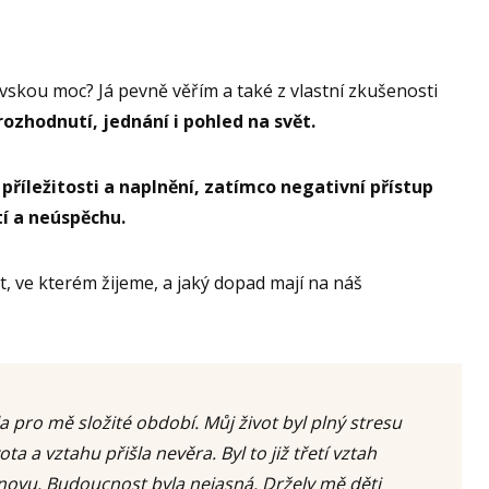
vskou moc? Já pevně věřím a také z vlastní zkušenosti
rozhodnutí, jednání i pohled na svět.
 příležitosti a naplnění, zatímco negativní přístup
í a neúspěchu.
t, ve kterém žijeme, a jaký dopad mají na náš
a pro mě složité období. Můj život byl plný stresu
ta a vztahu přišla nevěra. Byl to již třetí vztah
novu. Budoucnost byla nejasná. Držely mě děti