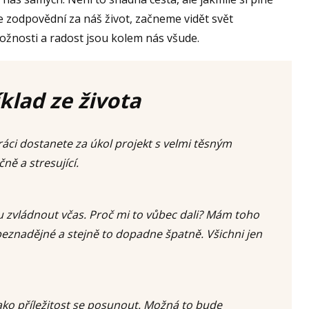
e zodpovědní za náš život, začneme vidět svět
možnosti a radost jsou kolem nás všude.
íklad ze života
ráci dostanete za úkol projekt s velmi těsným
ě a stresující.
žu zvládnout včas. Proč mi to vůbec dali? Mám toho
o beznadějné a stejně to dopadne špatně. Všichni jen
 jako příležitost se posunout. Možná to bude