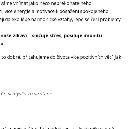
stáváme vnímat jako něco nepřekonatelného.
vizi, více energie a motivace k dosažení spokojeného
řejí daleko lépe harmonické vztahy, lépe se řeší problémy
naše zdraví – snižuje stres, posiluje imunitu
ta.
to dobré, přitahujeme do života více pozitivních věcí. Jak
„Co si myslíš, to se stane.“
ás samých. Není to snadná cesta, ale jakmile si plně