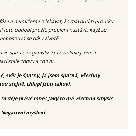
 fáze a nemůžeme očekávat, že mávnutím proutku
i toto období prožít, problém nastává, když se
 neposouvá se dál v životě.
ím ve spirále negativity. Stále dokola jsem si
aci stále znovu a znovu.
mě, svět je špatný, já jsem špatná, všechny
u stejně, chlapi jsou takoví.
e to děje právě mně? Jaký to má všechno smysl?
Negativní myšlení.