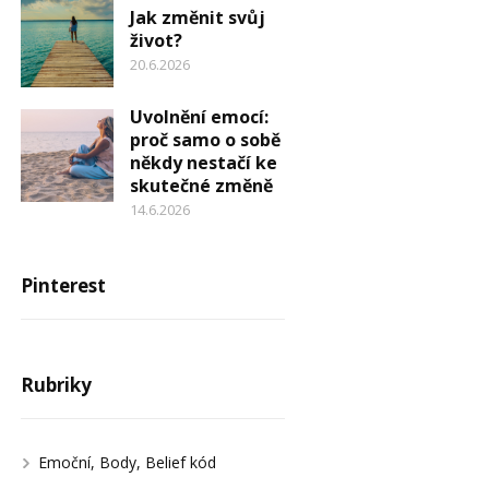
Jak změnit svůj
život?
20.6.2026
Uvolnění emocí:
proč samo o sobě
někdy nestačí ke
skutečné změně
14.6.2026
Pinterest
Rubriky
Emoční, Body, Belief kód