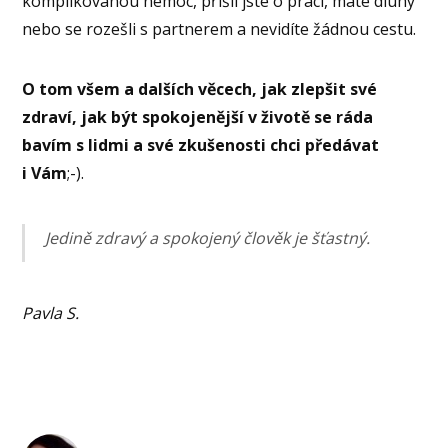
komplikovanou nemoc, přišli jste o práci, máte dluhy
nebo se rozešli s partnerem a nevidíte žádnou cestu.
O tom všem a dalších věcech, jak zlepšit své
zdraví, jak být spokojenější v životě se ráda
bavím s lidmi a své zkušenosti chci předávat
i Vám
;-).
Jedině zdravý a spokojený člověk je šťastný.
Pavla S.