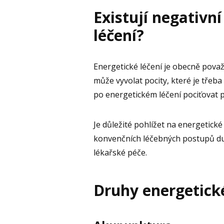
Existují negativn
léčení?
Energetické léčení je obecně pova
může vyvolat pocity, které je třeb
po energetickém léčení pociťovat p
Je důležité pohlížet na energetick
konvenčních léčebných postupů duš
lékařské péče.
Druhy energetick