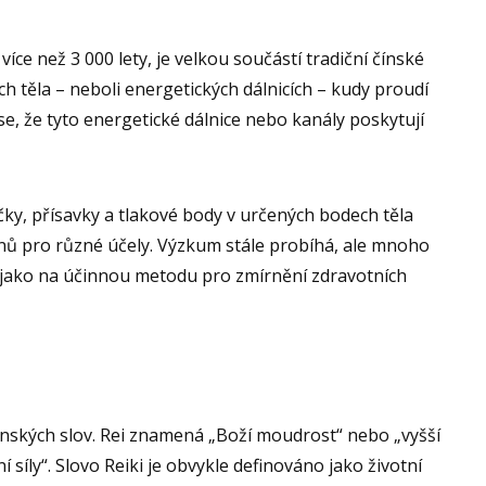
íce než 3 000 lety, je velkou součástí tradiční čínské
h těla – neboli energetických dálnicích – kudy proudí
se, že tyto energetické dálnice nebo kanály poskytují
ky, přísavky a tlakové body v určených bodech těla
iánů pro různé účely. Výzkum stále probíhá, ale mnoho
 jako na účinnou metodu pro zmírnění zdravotních
onských slov. Rei znamená „Boží moudrost“ nebo „vyšší
í síly“. Slovo Reiki je obvykle definováno jako životní