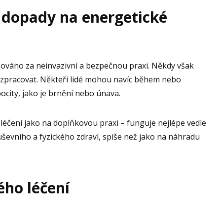
í dopady na energetické
žováno za neinvazivní a bezpečnou praxi. Někdy však
a zpracovat. Někteří lidé mohou navíc během nebo
ocity, jako je brnění nebo únava.
é léčení jako na doplňkovou praxi – funguje nejlépe vedle
evního a fyzického zdraví, spíše než jako na náhradu
ého léčení