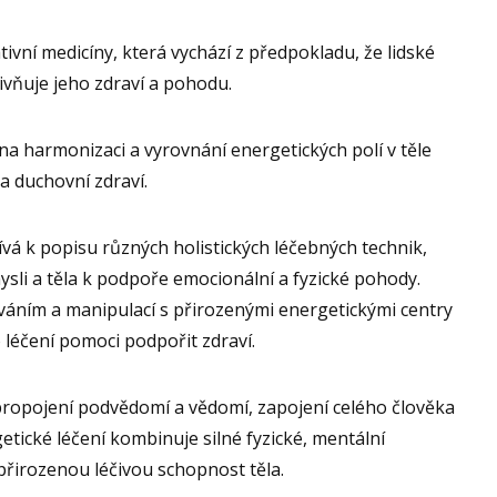
tivní medicíny, která vychází z předpokladu, že lidské
livňuje jeho zdraví a pohodu.
a harmonizaci a vyrovnání energetických polí v těle
 a duchovní zdraví.
vá k popisu různých holistických léčebných technik,
ysli a těla k podpoře emocionální a fyzické pohody.
áním a manipulací s přirozenými energetickými centry
léčení pomoci podpořit zdraví.
 propojení podvědomí a vědomí, zapojení celého člověka
tické léčení kombinuje silné fyzické, mentální
přirozenou léčivou schopnost těla.