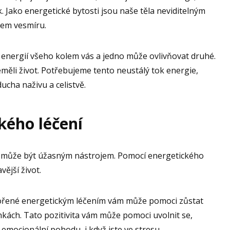
. Jako energetické bytosti jsou naše těla neviditelným
kem vesmíru.
 energií všeho kolem vás a jedno může ovlivňovat druhé.
eměli život. Potřebujeme tento neustálý tok energie,
ucha naživu a celistvě.
kého léčení
 a může být úžasným nástrojem. Pomocí energetického
vější život.
tvořené energetickým léčením vám může pomoci zůstat
ínkách. Tato pozitivita vám může pomoci uvolnit se,
a emocionální pohodu, i když jste ve stresu.