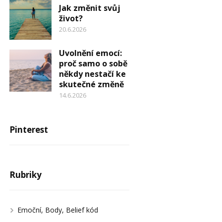
Jak změnit svůj
život?
20.6.2026
Uvolnění emocí:
proč samo o sobě
někdy nestačí ke
skutečné změně
14.6.2026
Pinterest
Rubriky
Emoční, Body, Belief kód