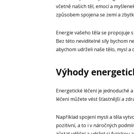
včetně našich těl, emocí a myšlenek
způsobem spojena se zemí a zbyt
Energie vašeho těla se propojuje s
Bez této neviditelné síly bychom n
abychom udrželi naše tělo, mysl a d
Výhody energetic
Energetické léčení je jednoduché
léčení můžete vést šťastnější a zdra
Například spojení mysli a těla vy
pozitivní, a to i v náročných podm
zůstat vděční a udržet si fyzickou 