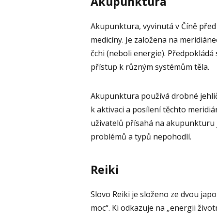
Akupunktura
Akupunktura, vyvinutá v Číně před v
medicíny. Je založena na meridiánec
čchi (neboli energie). Předpokládá 
přístup k různým systémům těla.
Akupunktura používá drobné jehlič
k aktivaci a posílení těchto merid
uživatelů přísahá na akupunkturu
problémů a typů nepohodlí.
Reiki
Slovo Reiki je složeno ze dvou jap
moc“. Ki odkazuje na „energii životn