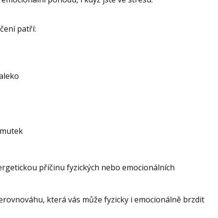
ení patří:
aleko
smutek
ergetickou příčinu fyzických nebo emocionálních
rovnováhu, která vás může fyzicky i emocionálně brzdit