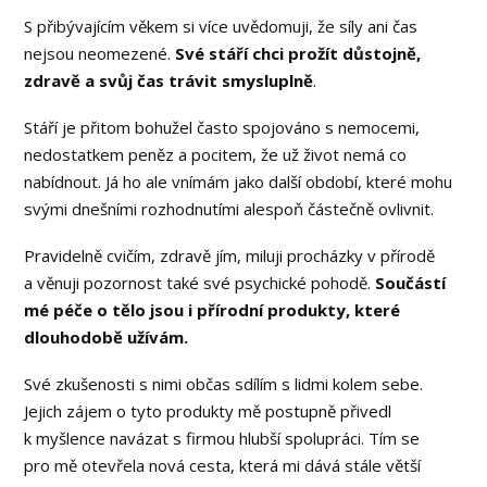
S přibývajícím věkem si více uvědomuji, že síly ani čas
nejsou neomezené.
Své stáří chci prožít důstojně,
zdravě a svůj čas trávit smysluplně
.
Stáří je přitom bohužel často spojováno s nemocemi,
nedostatkem peněz a pocitem, že už život nemá co
nabídnout. Já ho ale vnímám jako další období, které mohu
svými dnešními rozhodnutími alespoň částečně ovlivnit.
Pravidelně cvičím, zdravě jím, miluji procházky v přírodě
a věnuji pozornost také své psychické pohodě.
Součástí
mé péče o tělo jsou i přírodní produkty, které
dlouhodobě užívám.
Své zkušenosti s nimi občas sdílím s lidmi kolem sebe.
Jejich zájem o tyto produkty mě postupně přivedl
k myšlence navázat s firmou hlubší spolupráci. Tím se
pro mě otevřela nová cesta, která mi dává stále větší